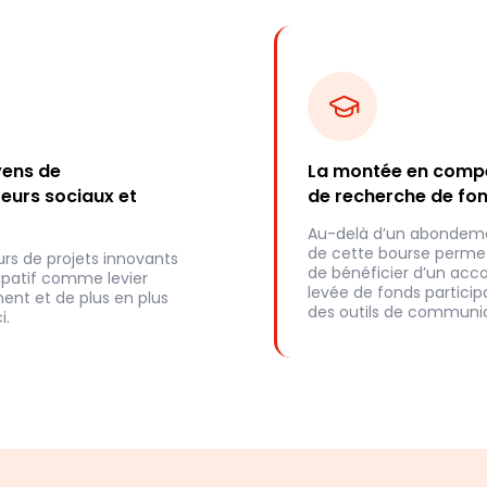
yens de
La montée en compé
eurs sociaux et
de recherche de fo
Au-delà d’un abondemen
de cette bourse permet
rs de projets innovants
de bénéficier d’un ac
cipatif comme levier
levée de fonds participa
nt et de plus en plus
des outils de communic
i.