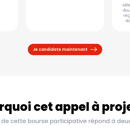
sél
dou
reç
da
Je candidate maintenant
quoi cet appel à proj
 de cette bourse participative répond à deux