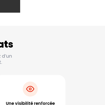
ats
z d’un
.
Une visibilité renforcée