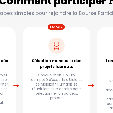
Comment participer 
tapes simples pour rejoindre la Bourse Partici
 dès
Sélection mensuelle des
La
projets lauréats
ojet
Chaque mois, un jury
aire
composé d’experts d’Ulule et
Si v
enter
de Malakoff Humanis se
ncier
réunit lors d’un comité pour
acc
ur
sélectionner un ou deux
projets.
cam
if.
par
la