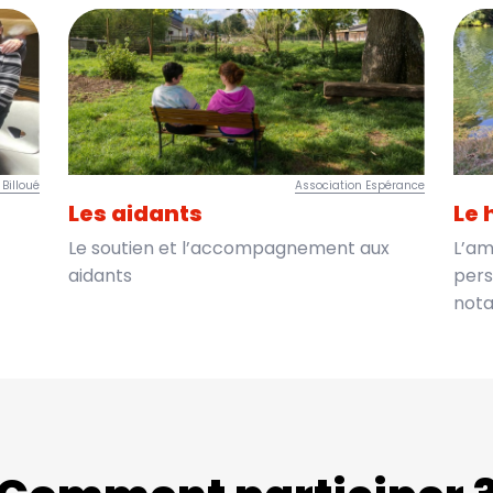
Billoué
Association Espérance
Les aidants
Le 
Le soutien et l’accompagnement aux
L’am
aidants
pers
nota